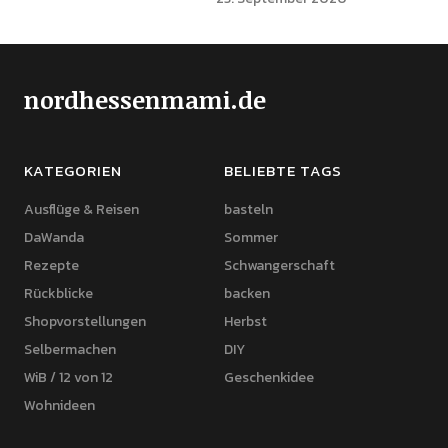
nordhessenmami.de
KATEGORIEN
BELIEBTE TAGS
Ausflüge & Reisen
basteln
DaWanda
Sommer
Rezepte
Schwangerschaft
Rückblicke
backen
Shopvorstellungen
Herbst
Selbermachen
DIY
WiB / 12 von 12
Geschenkidee
Wohnideen