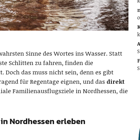
k
o
K
k
A
S
wahrsten Sinne des Wortes ins Wasser. Statt
F
e Schlitten zu fahren, finden die
S
. Doch das muss nicht sein, denn es gibt
orragend für Regentage eignen, und das
direkt
eniale Familienausflugsziele in Nordhessen, die
in Nordhessen erleben