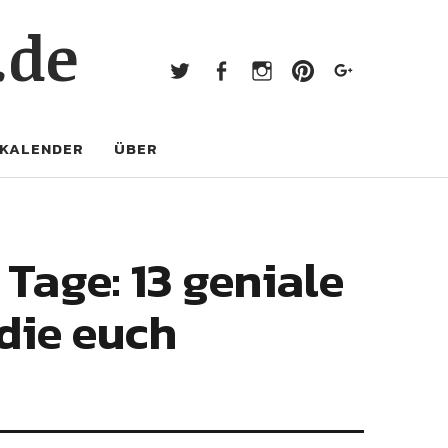
Twitter
Facebook
Instagram
Pinterest
Googl
.de
Twitter
Facebook
Instagram
Pinterest
Google+
KALENDER
ÜBER
 Tage: 13 geniale
 die euch