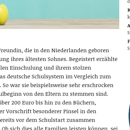
o
K
k
A
S
F
S
Freundin, die in den Niederlanden geboren
ng ihres ältesten Sohnes. Begeistert erzählte
alen Einschulung und ihrem stolzen
 das deutsche Schulsystem im Vergleich zum
 So war sie beispielsweise sehr erschrocken
hulbeginn von den Eltern zu stemmen sind.
ber 200 Euro bis hin zu den Büchern,
 Vorschrift besonderer Pinsel in den
bereits vor dem Schulstart zusammen
Ob sich dies alle Familien leisten können, sei