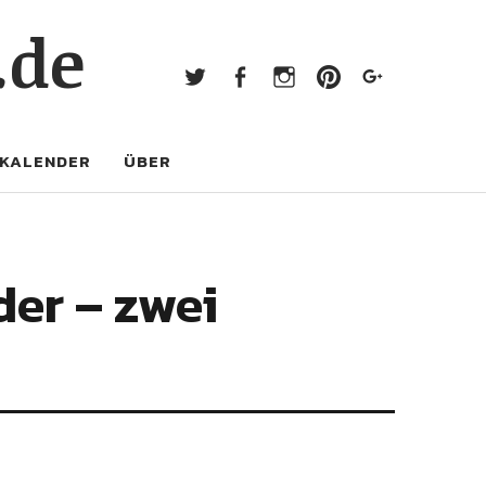
Twitter
Facebook
Instagram
Pinterest
Googl
.de
Twitter
Facebook
Instagram
Pinterest
Google+
KALENDER
ÜBER
der – zwei