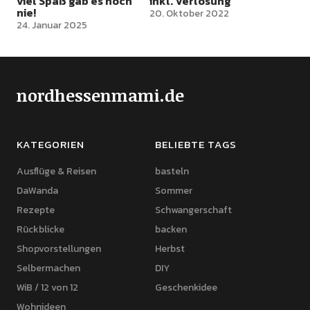
viel Spaß gab es noch
inkl. Verlosung
nie!
20. Oktober 2022
24. Januar 2025
nordhessenmami.de
KATEGORIEN
BELIEBTE TAGS
Ausflüge & Reisen
basteln
DaWanda
Sommer
Rezepte
Schwangerschaft
Rückblicke
backen
Shopvorstellungen
Herbst
Selbermachen
DIY
WiB / 12 von 12
Geschenkidee
Wohnideen