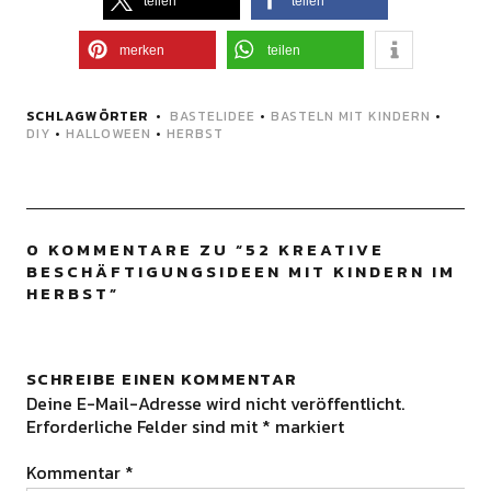
teilen
teilen
merken
teilen
SCHLAGWÖRTER
BASTELIDEE
•
BASTELN MIT KINDERN
•
DIY
•
HALLOWEEN
•
HERBST
0 KOMMENTARE ZU “
52 KREATIVE
BESCHÄFTIGUNGSIDEEN MIT KINDERN IM
HERBST
”
SCHREIBE EINEN KOMMENTAR
Deine E-Mail-Adresse wird nicht veröffentlicht.
Erforderliche Felder sind mit
*
markiert
Kommentar
*