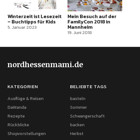
Winterzeit ist Lesezeit
Mein Besuch auf der
– Buchtipps für Kids
FamilyCon 2018 in
Mannheim
5. Januar 2023
19. Juni 2018
nordhessenmami.de
KATEGORIEN
BELIEBTE TAGS
Ausflüge & Reisen
basteln
DaWanda
Sommer
Rezepte
Schwangerschaft
Rückblicke
backen
Shopvorstellungen
Herbst