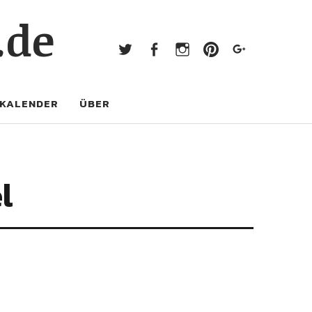
Twitter
Facebook
Instagram
Pinterest
Googl
.de
Twitter
Facebook
Instagram
Pinterest
Google+
KALENDER
ÜBER
l