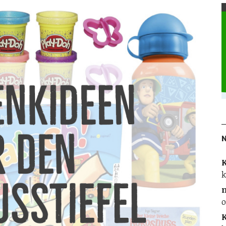
K
k
o
K