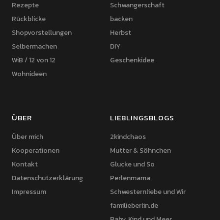
Rezepte
Schwangerschaft
Rückblicke
backen
Shopvorstellungen
Herbst
Selbermachen
DIY
WiB / 12 von 12
Geschenkidee
Wohnideen
ÜBER
LIEBLINGSBLOGS
Über mich
2kindchaos
Kooperationen
Mutter & Söhnchen
Kontakt
Glucke und So
Datenschutzerklärung
Perlenmama
Impressum
Schwesternliebe und Wir
familieberlin.de
Baby, Kind und Meer