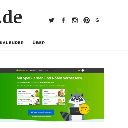
Twitter
Facebook
Instagram
Pinterest
Googl
.de
Twitter
Facebook
Instagram
Pinterest
Google+
KALENDER
ÜBER