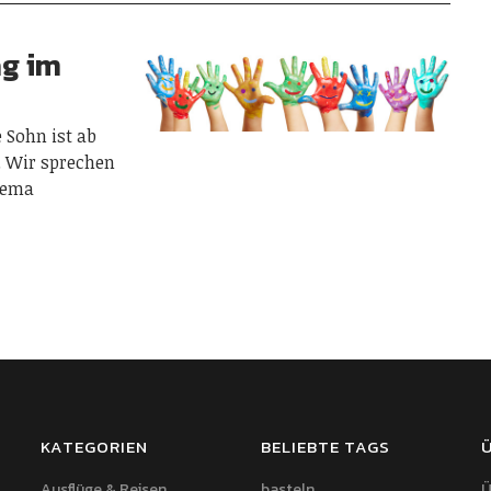
g im
e Sohn ist ab
. Wir sprechen
Thema
KATEGORIEN
BELIEBTE TAGS
Ausflüge & Reisen
basteln
Ü