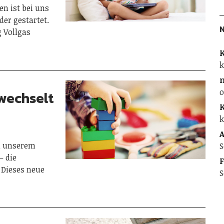
n ist bei uns
der gestartet.
g Vollgas
K
k
o
 wechselt
K
k
A
in unserem
S
– die
F
 Dieses neue
S