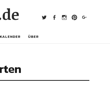
Twitter
Facebook
Instagram
Pinterest
Googl
.de
Twitter
Facebook
Instagram
Pinterest
Google+
KALENDER
ÜBER
rten