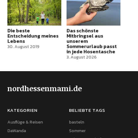
Die beste
Das schönste
Entscheidung meines
Mitbringsel aus
Lebens
unserem
Sommerurlaub passt
30. August 2019
in jede Hosentasche
3. August 2026
nordhessenmami.de
KATEGORIEN
BELIEBTE TAGS
Ausflüge & Reisen
basteln
DaWanda
Sommer