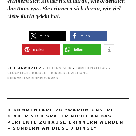
erinnern sich Kinder nicht daran, wie ordentlich
das Haus war. Sie erinnern sich daran, wie viel
Liebe darin gelebt hat.
teilen
teilen
merken
teilen
SCHLAGWÖRTER
ELTERN SEIN
•
FAMILIENALLTAG
•
GLÜCKLICHE KINDER
•
KINDERERZIEHUNG
•
KINDHEITSERINNERUNGEN
0 KOMMENTARE ZU “
WARUM UNSERE
KINDER SICH SPÄTER NICHT AN DAS
PERFEKTE ZUHAUSE ERINNERN WERDEN
– SONDERN AN DIESE 7 DINGE
”