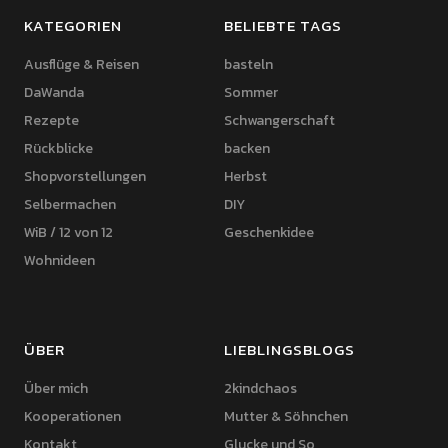
KATEGORIEN
BELIEBTE TAGS
Ausflüge & Reisen
basteln
DaWanda
Sommer
Rezepte
Schwangerschaft
Rückblicke
backen
Shopvorstellungen
Herbst
Selbermachen
DIY
WiB / 12 von 12
Geschenkidee
Wohnideen
ÜBER
LIEBLINGSBLOGS
Über mich
2kindchaos
Kooperationen
Mutter & Söhnchen
Kontakt
Glucke und So