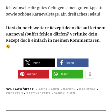
Ich wünsche dir gutes Gelingen, einen guten Appetit
sowie schöne Karnevalstage. Ein dreifaches Helau!
Hast du noch weitere Rezeptideen die auf keinem
Karnevalsbuffet fehlen dürfen? Verlinke dein
Rezept doch einfach in meinen Kommentaren.
teilen
teilen
merken
teilen
SCHLAGWÖRTER
AMERIKANER
•
BACKEN
•
KARNEVAL
•
KREPPELN
•
PARTYREZEPT
•
SANDKUCHEN