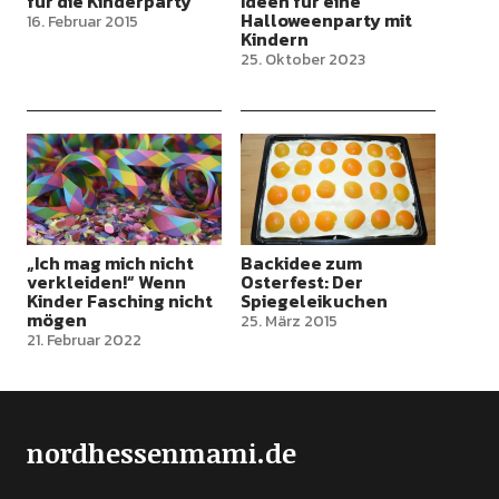
für die Kinderparty
Ideen für eine
Halloweenparty mit
16. Februar 2015
Kindern
25. Oktober 2023
„Ich mag mich nicht
Backidee zum
verkleiden!“ Wenn
Osterfest: Der
Kinder Fasching nicht
Spiegeleikuchen
mögen
25. März 2015
21. Februar 2022
nordhessenmami.de