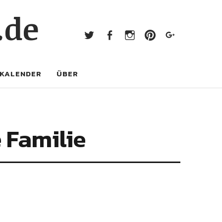
Twitter
Facebook
Instagram
Pinterest
Googl
.de
Twitter
Facebook
Instagram
Pinterest
Google+
KALENDER
ÜBER
 Familie