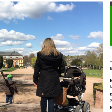
K
k
o
K