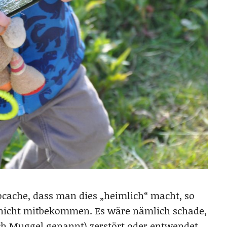
ocache, dass man dies „heimlich“ macht, so
nicht mitbekommen. Es wäre nämlich schade,
h Muggel genannt) zerstört oder entwendet