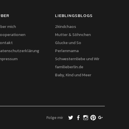
ÜBER
LIEBLINGSBLOGS
ber mich
2kindchaos
ooperationen
Mutter & Söhnchen
ontakt
Glucke und So
atenschutzerklärung
Perlenmama
mpressum
Schwesternliebe und Wir
familieberlin.de
Baby, Kind und Meer
Folge mir
Twitter
Facebook
Instagram
Pinterest
Google+