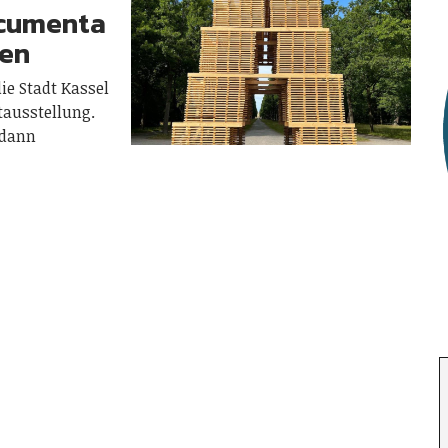
ocumenta
hen
ie Stadt Kassel
tausstellung.
 dann