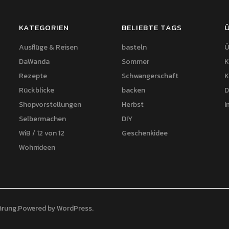
KATEGORIEN
BELIEBTE TAGS
Ausflüge & Reisen
basteln
Ü
DaWanda
Sommer
K
Rezepte
Schwangerschaft
K
Rückblicke
backen
D
Shopvorstellungen
Herbst
I
Selbermachen
DIY
WiB / 12 von 12
Geschenkidee
Wohnideen
ärung
Powered by
WordPress