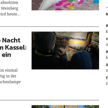
 absoluten
m Weinberg
wird heute…
K
k
 Nacht
o
 Kassel:
K
 ein
k
A
hon einmal
S
ig in der
F
aschenlampe
S