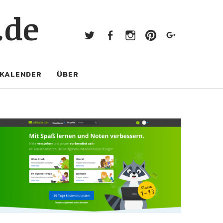
Twitter
Facebook
Instagram
Pinterest
Googl
.de
Twitter
Facebook
Instagram
Pinterest
Google+
KALENDER
ÜBER