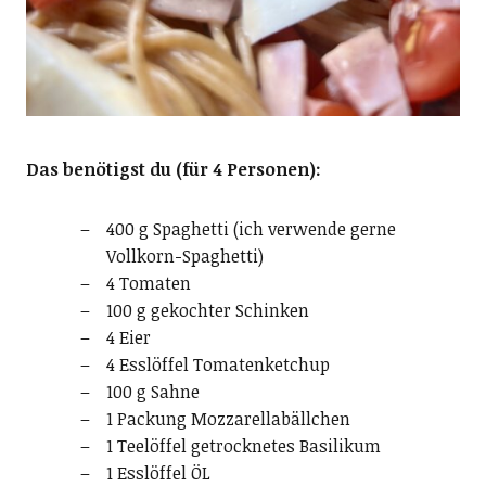
Das benötigst du (für 4 Personen):
400 g Spaghetti (ich verwende gerne
Vollkorn-Spaghetti)
4 Tomaten
100 g gekochter Schinken
4 Eier
4 Esslöffel Tomatenketchup
100 g Sahne
1 Packung Mozzarellabällchen
1 Teelöffel getrocknetes Basilikum
1 Esslöffel ÖL