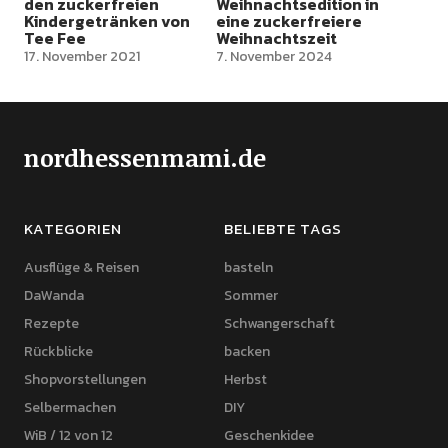
den zuckerfreien
Weihnachtsedition in
Kindergetränken von
eine zuckerfreiere
Tee Fee
Weihnachtszeit
17. November 2021
7. November 2024
nordhessenmami.de
KATEGORIEN
BELIEBTE TAGS
Ausflüge & Reisen
basteln
DaWanda
Sommer
Rezepte
Schwangerschaft
Rückblicke
backen
Shopvorstellungen
Herbst
Selbermachen
DIY
WiB / 12 von 12
Geschenkidee