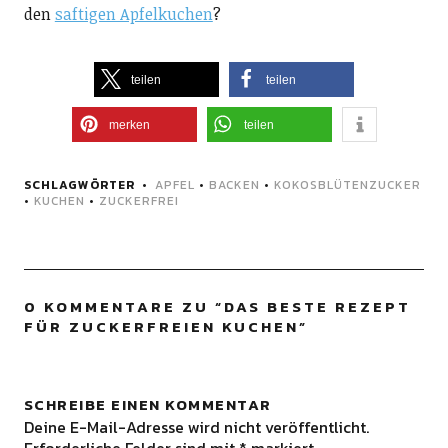
den
saftigen Apfelkuchen
?
teilen
teilen
merken
teilen
SCHLAGWÖRTER
APFEL
•
BACKEN
•
KOKOSBLÜTENZUCKER
•
KUCHEN
•
ZUCKERFREI
0 KOMMENTARE ZU “
DAS BESTE REZEPT
FÜR ZUCKERFREIEN KUCHEN
”
SCHREIBE EINEN KOMMENTAR
Deine E-Mail-Adresse wird nicht veröffentlicht.
Erforderliche Felder sind mit
*
markiert