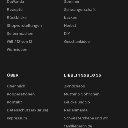
DaWanda
Sommer
Rezepte
Schwangerschaft
Rückblicke
backen
Shopvorstellungen
Herbst
Selbermachen
DIY
WiB / 12 von 12
Geschenkidee
Wohnideen
ÜBER
LIEBLINGSBLOGS
Über mich
2kindchaos
Kooperationen
Mutter & Söhnchen
Kontakt
Glucke und So
Datenschutzerklärung
Perlenmama
Impressum
Schwesternliebe und Wir
familieberlin.de