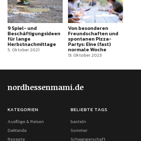
9 Spiel- und
Von besonderen
Beschäftigungsideen
Freundschaften und
für lange
spontanen Pizza-
Herbstnachmittage
Partys: Eine (fast)
normale Woche
5. Oktober 2021
13. Oktober 2023
nordhessenmami.de
KATEGORIEN
BELIEBTE TAGS
Ausflüge & Reisen
basteln
DaWanda
Sommer
Rezepte
Schwangerschaft