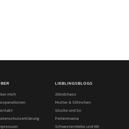
ÜBER
LIEBLINGSBLOGS
ber mich
2kindchaos
ooperationen
Mutter & Söhnchen
ontakt
Glucke und So
atenschutzerklärung
Perlenmama
mpressum
Schwesternliebe und Wir