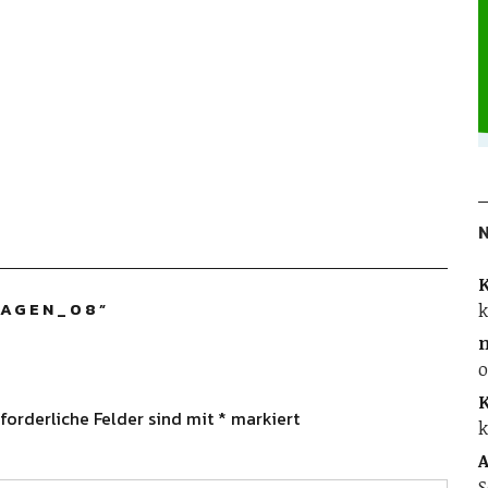
K
HAGEN_08
”
k
o
K
forderliche Felder sind mit
*
markiert
k
A
S