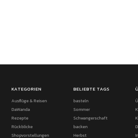
KATEGORIEN
BELIEBTE TAGS
Ausflüge & Reisen
basteln
Ü
DaWanda
Sommer
K
Rezepte
Schwangerschaft
K
Rückblicke
backen
D
Shopvorstellungen
Herbst
I