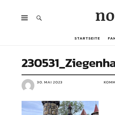
no
STARTSEITE
FAM
230531_Ziegenh
30. MAI 2023
KOMM