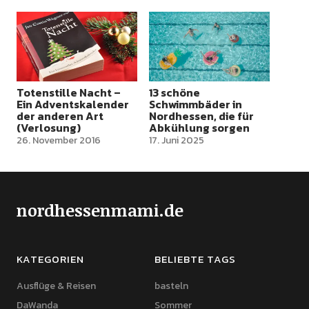
Totenstille Nacht –
13 schöne
Ein Adventskalender
Schwimmbäder in
der anderen Art
Nordhessen, die für
(Verlosung)
Abkühlung sorgen
26. November 2016
17. Juni 2025
nordhessenmami.de
KATEGORIEN
BELIEBTE TAGS
Ausflüge & Reisen
basteln
DaWanda
Sommer