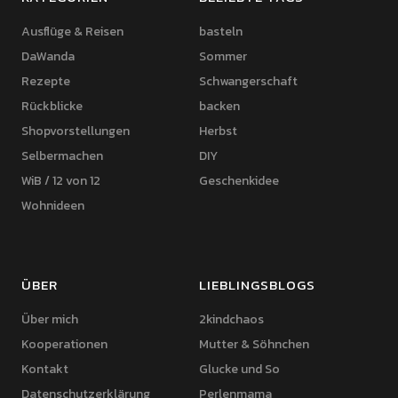
Ausflüge & Reisen
basteln
DaWanda
Sommer
Rezepte
Schwangerschaft
Rückblicke
backen
Shopvorstellungen
Herbst
Selbermachen
DIY
WiB / 12 von 12
Geschenkidee
Wohnideen
ÜBER
LIEBLINGSBLOGS
Über mich
2kindchaos
Kooperationen
Mutter & Söhnchen
Kontakt
Glucke und So
Datenschutzerklärung
Perlenmama