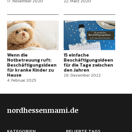
17. November 2020
22. März 2020
Wenn die
15 einfache
Notbetreuung ruft:
Beschäftigungsideen
Beschäftigungsideen
für die Tage zwischen
für kranke Kinder zu
den Jahren
Hause
28. Dezember 2022
4. Februar 2025
nordhessenmami.de
KATEGORIEN
BELIEBTE TAGS