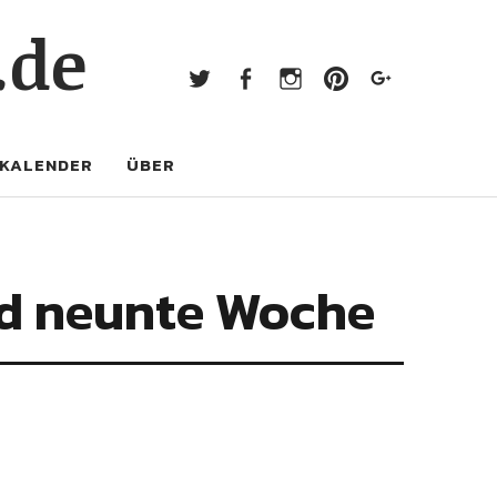
Twitter
Facebook
Instagram
Pinterest
Googl
.de
Twitter
Facebook
Instagram
Pinterest
Google+
KALENDER
ÜBER
nd neunte Woche