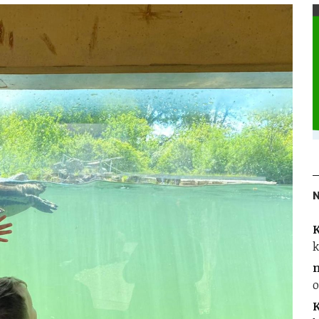
K
k
o
K