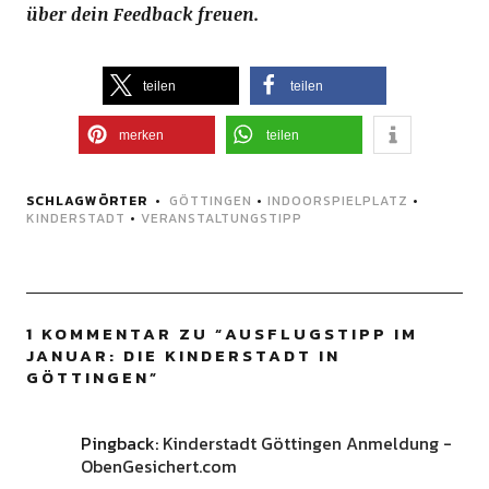
über dein Feedback freuen.
teilen
teilen
merken
teilen
SCHLAGWÖRTER
GÖTTINGEN
•
INDOORSPIELPLATZ
•
KINDERSTADT
•
VERANSTALTUNGSTIPP
1 KOMMENTAR ZU “
AUSFLUGSTIPP IM
JANUAR: DIE KINDERSTADT IN
GÖTTINGEN
”
Pingback:
Kinderstadt Göttingen Anmeldung -
ObenGesichert.com