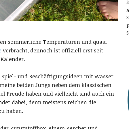
k
A
S
F
S
hen sommerliche Temperaturen und quasi
e
verbracht, dennoch ist offiziell erst seit
 Kalender.
le Spiel- und Beschäftigungsideen mit Wasser
 meine beiden Jungs neben dem klassischen
el Freude haben und vielleicht sind auch ein
nder dabei, denn meistens reichen die
zu haben.
der Kunststoffbox, einem Kescher und