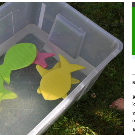
K
k
o
K