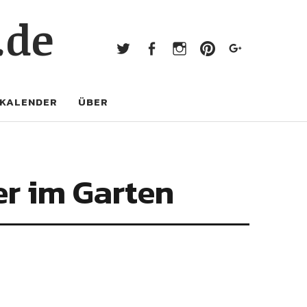
Twitter
Facebook
Instagram
Pinterest
Googl
.de
Twitter
Facebook
Instagram
Pinterest
Google+
KALENDER
ÜBER
er im Garten