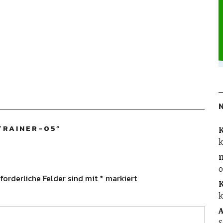
TRAINER-05
”
K
k
o
forderliche Felder sind mit
*
markiert
K
k
A
S