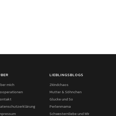
ÜBER
LIEBLINGSBLOGS
ber mich
2kindchaos
ooperationen
Mutter & Söhnchen
ontakt
Glucke und So
atenschutzerklärung
Perlenmama
mpressum
Schwesternliebe und Wir