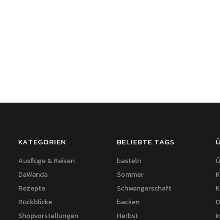
KATEGORIEN
BELIEBTE TAGS
Ausflüge & Reisen
basteln
Ü
DaWanda
Sommer
K
Rezepte
Schwangerschaft
K
Rückblicke
backen
D
Shopvorstellungen
Herbst
I