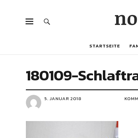
no
STARTSEITE
FAM
180109-Schlaftr
5. JANUAR 2018
KOMM