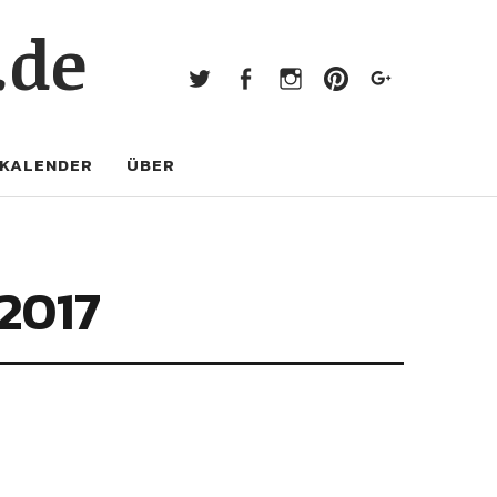
Twitter
Facebook
Instagram
Pinterest
Googl
.de
Twitter
Facebook
Instagram
Pinterest
Google+
KALENDER
ÜBER
.2017