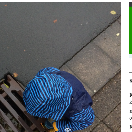
K
k
o
K