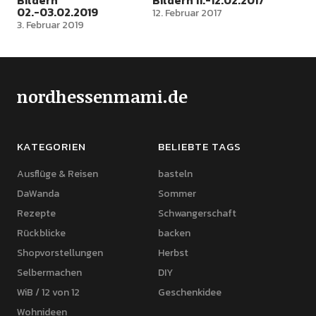
Bildern
Bildern 11.-12.02.2017
02.-03.02.2019
12. Februar 2017
3. Februar 2019
nordhessenmami.de
KATEGORIEN
BELIEBTE TAGS
Ausflüge & Reisen
basteln
DaWanda
Sommer
Rezepte
Schwangerschaft
Rückblicke
backen
Shopvorstellungen
Herbst
Selbermachen
DIY
WiB / 12 von 12
Geschenkidee
Wohnideen