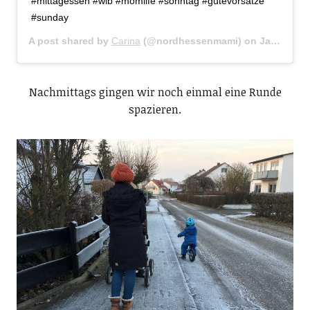
#mittagessen #wib #momlife #sonntag #gutevorsätze
#sunday
A post shared by
Carina
(@nordhessenmami) on
Jan 1, 2017 at 3:52am PST
Nachmittags gingen wir noch einmal eine Runde
spazieren.