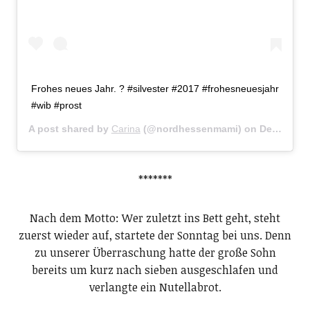
Frohes neues Jahr. ? #silvester #2017 #frohesneuesjahr
#wib #prost
A post shared by
Carina
(@nordhessenmami) on
Dec 31, 2016 at 4:07pm PST
*******
Nach dem Motto: Wer zuletzt ins Bett geht, steht
zuerst wieder auf, startete der Sonntag bei uns. Denn
zu unserer Überraschung hatte der große Sohn
bereits um kurz nach sieben ausgeschlafen und
verlangte ein Nutellabrot.