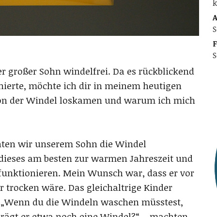
k
A
S
F
S
er großer Sohn windelfrei. Da es rückblickend
onierte, möchte ich dir in meinem heutigen
 von der Windel loskamen und warum ich mich
ten wir unserem Sohn die Windel
dieses am besten zur warmen Jahreszeit und
funktionieren. Mein Wunsch war, dass er vor
 trocken wäre. Das gleichaltrige Kinder
: „Wenn du die Windeln waschen müsstest,
Trägt er etwa noch eine Windel?“ – machten