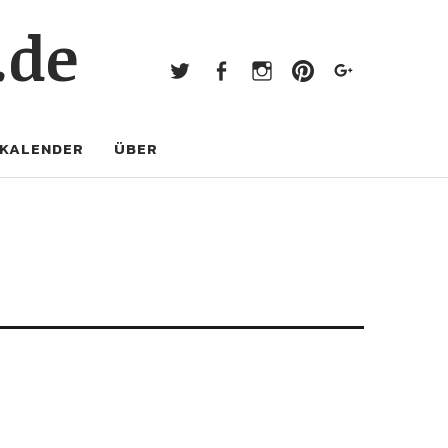
Twitter
Facebook
Instagram
Pinterest
Googl
.de
Twitter
Facebook
Instagram
Pinterest
Google+
KALENDER
ÜBER