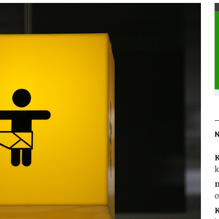
K
k
o
K