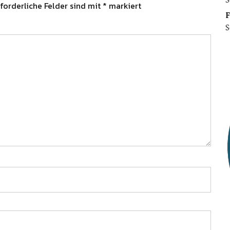
forderliche Felder sind mit
*
markiert
F
S