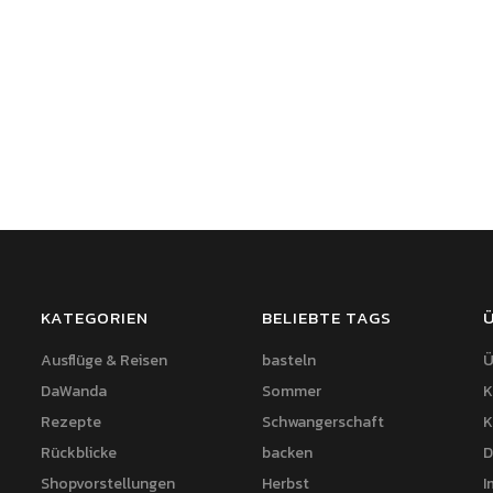
KATEGORIEN
BELIEBTE TAGS
Ausflüge & Reisen
basteln
Ü
DaWanda
Sommer
K
Rezepte
Schwangerschaft
K
Rückblicke
backen
D
Shopvorstellungen
Herbst
I