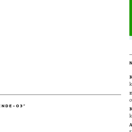
K
k
o
ENDE-03
”
K
k
A
S