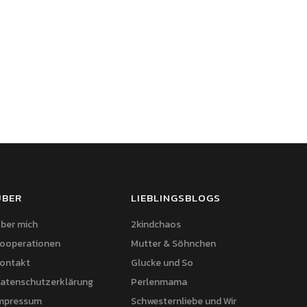
ÜBER
LIEBLINGSBLOGS
ber mich
2kindchaos
ooperationen
Mutter & Söhnchen
ontakt
Glucke und So
atenschutzerklärung
Perlenmama
mpressum
Schwesternliebe und Wir