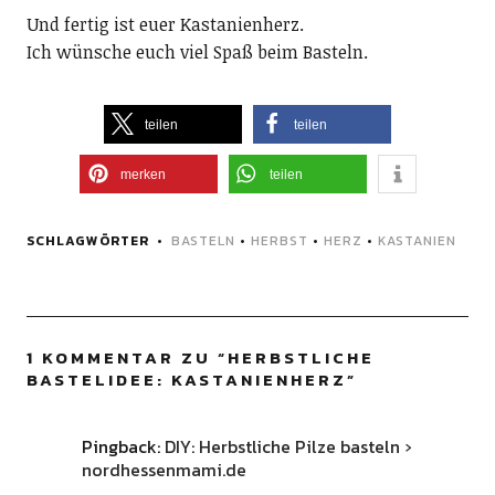
Und fertig ist euer Kastanienherz.
Ich wünsche euch viel Spaß beim Basteln.
teilen
teilen
merken
teilen
SCHLAGWÖRTER
BASTELN
•
HERBST
•
HERZ
•
KASTANIEN
1 KOMMENTAR ZU “
HERBSTLICHE
BASTELIDEE: KASTANIENHERZ
”
Pingback:
DIY: Herbstliche Pilze basteln ›
nordhessenmami.de