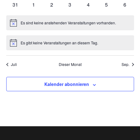
Veranstaltungen
Veranstaltungen
Veranstaltungen
Veranstaltungen
Veranstaltungen
Veranstaltungen
Veranst
0
0
0
0
0
0
0
31
1
2
3
4
5
6
Veranstaltungen
Veranstaltungen
Veranstaltungen
Veranstaltungen
Veranstaltungen
Veranstaltunge
Veranst
Es sind keine anstehenden Veranstaltungen vorhanden.
Hinweis
Es gibt keine Veranstaltungen an diesem Tag.
Hinweis
Juli
Dieser Monat
Sep.
Kalender abonnieren