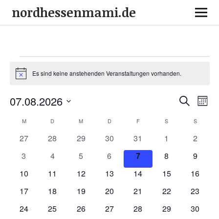
nordhessenmami.de
Es sind keine anstehenden Veranstaltungen vorhanden.
Hinweis
Veranstalt
Vera
07.08.2026
Suche
Mona
Suche
Ansi
Datum
und
Navi
Kalender
M
D
M
D
F
S
S
wählen.
Ansichten,
von
0
0
0
0
0
0
0
27
28
29
30
31
1
2
Navigation
Veranstaltungen
Veranstaltungen
Veranstaltungen
Veranstaltungen
Veranstaltungen
Veranstaltungen
Veranstaltunge
Veranst
0
0
0
0
0
0
0
3
4
5
6
7
8
9
Veranstaltungen
Veranstaltungen
Veranstaltungen
Veranstaltungen
Veranstaltungen
Veranstaltunge
Veranst
0
0
0
0
0
0
0
10
11
12
13
14
15
16
Veranstaltungen
Veranstaltungen
Veranstaltungen
Veranstaltungen
Veranstaltungen
Veranstaltungen
Veranst
0
0
0
0
0
0
0
17
18
19
20
21
22
23
Veranstaltungen
Veranstaltungen
Veranstaltungen
Veranstaltungen
Veranstaltungen
Veranstaltungen
Veranst
0
0
0
0
0
0
0
24
25
26
27
28
29
30