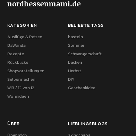
nordhessenmami.de
KATEGORIEN
BELIEBTE TAGS
Ausflüge & Reisen
basteln
DaWanda
Sommer
Rezepte
Schwangerschaft
Rückblicke
backen
Shopvorstellungen
Herbst
Selbermachen
DIY
WiB / 12 von 12
Geschenkidee
Wohnideen
ÜBER
LIEBLINGSBLOGS
Über mich
2kindchaos