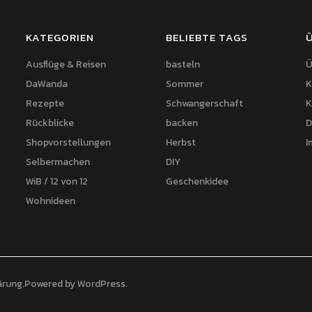
KATEGORIEN
BELIEBTE TAGS
Ausflüge & Reisen
basteln
Ü
DaWanda
Sommer
K
Rezepte
Schwangerschaft
K
Rückblicke
backen
D
Shopvorstellungen
Herbst
I
Selbermachen
DIY
WiB / 12 von 12
Geschenkidee
Wohnideen
ärung
Powered by
WordPress