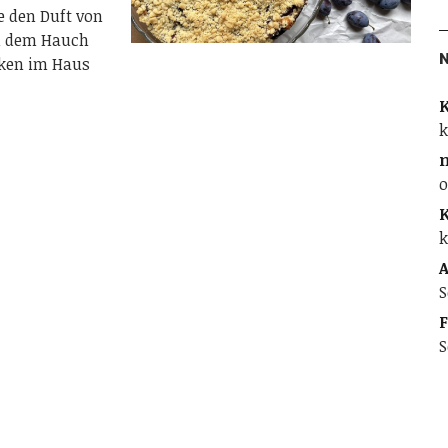
e den Duft von
d dem Hauch
cken im Haus
K
k
o
K
k
A
S
F
S