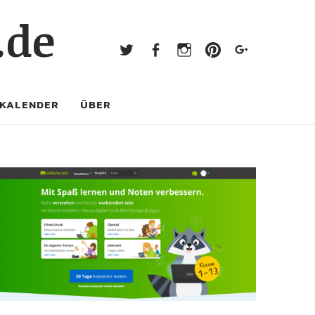
Twitter
Facebook
Instagram
Pinterest
Googl
.de
Twitter
Facebook
Instagram
Pinterest
Google+
KALENDER
ÜBER