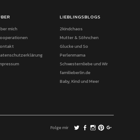
ÜBER
LIEBLINGSBLOGS
ber mich
2kindchaos
ooperationen
Mutter & Söhnchen
ontakt
Glucke und So
atenschutzerklärung
Perlenmama
mpressum
Schwesternliebe und Wir
familieberlin.de
Baby, Kind und Meer
Folge mir
Twitter
Facebook
Instagram
Pinterest
Google+