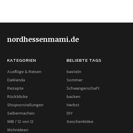
nordhessenmami.de
KATEGORIEN
BELIEBTE TAGS
Ausflüge & Reisen
basteln
DaWanda
Sommer
Rezepte
Schwangerschaft
Rückblicke
backen
Shopvorstellungen
Herbst
Selbermachen
DIY
WiB / 12 von 12
Geschenkidee
Wohnideen