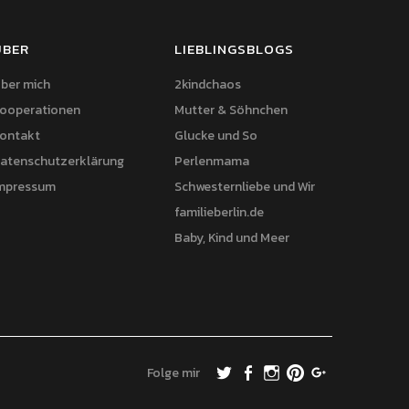
ÜBER
LIEBLINGSBLOGS
ber mich
2kindchaos
ooperationen
Mutter & Söhnchen
ontakt
Glucke und So
atenschutzerklärung
Perlenmama
mpressum
Schwesternliebe und Wir
familieberlin.de
Baby, Kind und Meer
Folge mir
Twitter
Facebook
Instagram
Pinterest
Google+