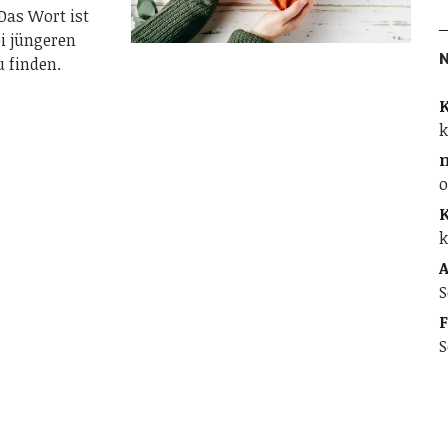
Das Wort ist
i jüngeren
 finden.
K
k
o
K
k
A
S
F
S