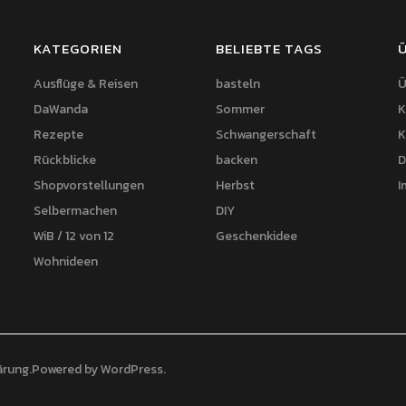
KATEGORIEN
BELIEBTE TAGS
Ausflüge & Reisen
basteln
Ü
DaWanda
Sommer
K
Rezepte
Schwangerschaft
K
Rückblicke
backen
D
Shopvorstellungen
Herbst
I
Selbermachen
DIY
WiB / 12 von 12
Geschenkidee
Wohnideen
ärung
Powered by
WordPress