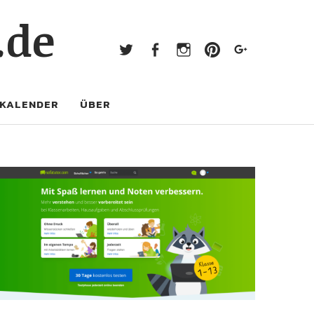
Twitter
Facebook
Instagram
Pinterest
Googl
.de
Twitter
Facebook
Instagram
Pinterest
Google+
KALENDER
ÜBER