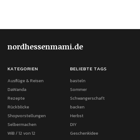
nordhessenmami.de
KATEGORIEN
BELIEBTE TAGS
Ausflüge & Reisen
basteln
DaWanda
Sommer
Rezepte
Schwangerschaft
Rückblicke
backen
Shopvorstellungen
Herbst
Selbermachen
DIY
WiB / 12 von 12
Geschenkidee