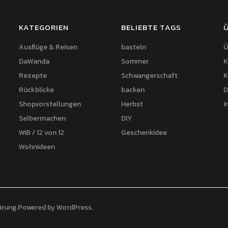
KATEGORIEN
BELIEBTE TAGS
Ausflüge & Reisen
basteln
Ü
DaWanda
Sommer
K
Rezepte
Schwangerschaft
K
Rückblicke
backen
D
Shopvorstellungen
Herbst
I
Selbermachen
DIY
WiB / 12 von 12
Geschenkidee
Wohnideen
ärung
Powered by
WordPress