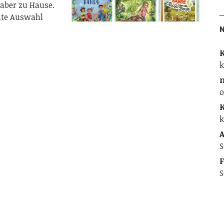
aber zu Hause.
unte Auswahl
K
k
o
K
k
A
S
F
S