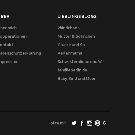
ÜBER
LIEBLINGSBLOGS
ber mich
2kindchaos
ooperationen
Mutter & Söhnchen
ontakt
Glucke und So
atenschutzerklärung
Perlenmama
mpressum
Schwesternliebe und Wir
familieberlin.de
Baby, Kind und Meer
Folge mir
Twitter
Facebook
Instagram
Pinterest
Google+