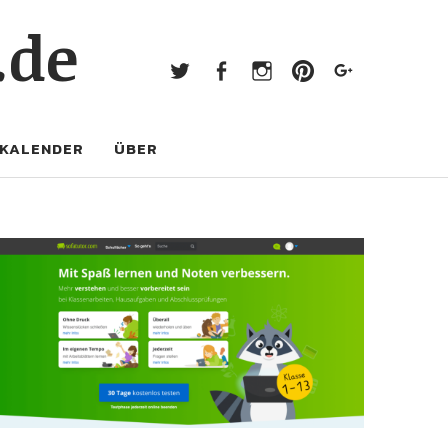
Twitter
Facebook
Instagram
Pinterest
Googl
.de
Twitter
Facebook
Instagram
Pinterest
Google+
KALENDER
ÜBER