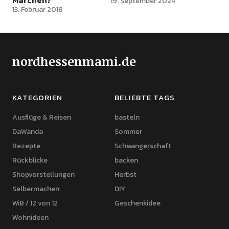
Märchen?
19. September 2024
13. Februar 2018
nordhessenmami.de
KATEGORIEN
BELIEBTE TAGS
Ausflüge & Reisen
basteln
DaWanda
Sommer
Rezepte
Schwangerschaft
Rückblicke
backen
Shopvorstellungen
Herbst
Selbermachen
DIY
WiB / 12 von 12
Geschenkidee
Wohnideen