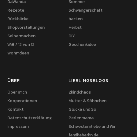
DaWanda
Sommer
Rezepte
Schwangerschaft
Rückblicke
backen
Shopvorstellungen
Herbst
Selbermachen
DIY
WiB / 12 von 12
Geschenkidee
Wohnideen
ÜBER
LIEBLINGSBLOGS
Über mich
2kindchaos
Kooperationen
Mutter & Söhnchen
Kontakt
Glucke und So
Datenschutzerklärung
Perlenmama
Impressum
Schwesternliebe und Wir
familieberlin.de