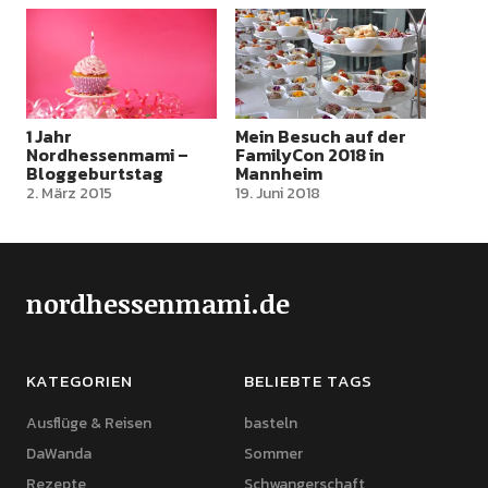
1 Jahr
Mein Besuch auf der
Nordhessenmami –
FamilyCon 2018 in
Bloggeburtstag
Mannheim
2. März 2015
19. Juni 2018
nordhessenmami.de
KATEGORIEN
BELIEBTE TAGS
Ausflüge & Reisen
basteln
DaWanda
Sommer
Rezepte
Schwangerschaft