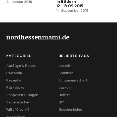
in Bildern
24. Januar 2016
12.-13.09.2015
14. September 2015
nordhessenmami.de
KATEGORIEN
BELIEBTE TAGS
Ausflüge & Reisen
basteln
DaWanda
Sommer
Rezepte
Schwangerschaft
Rückblicke
backen
Shopvorstellungen
Herbst
Selbermachen
DIY
WiB / 12 von 12
Geschenkidee
Wohnideen