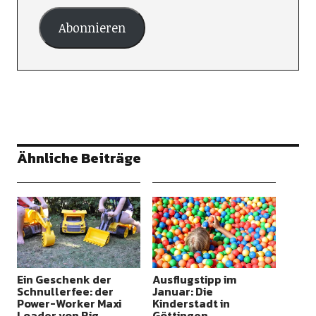
Abonnieren
Ähnliche Beiträge
Ein Geschenk der
Ausflugstipp im
Schnullerfee: der
Januar: Die
Power-Worker Maxi
Kinderstadt in
Loader von Big
Göttingen