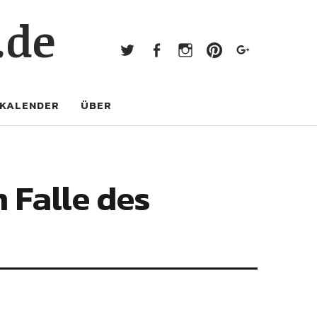
Twitter
Facebook
Instagram
Pinterest
Googl
.de
Twitter
Facebook
Instagram
Pinterest
Google+
KALENDER
ÜBER
 Falle des