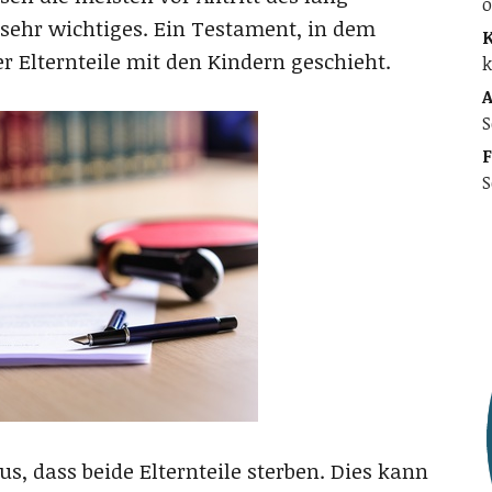
o
sehr wichtiges. Ein Testament, in dem
K
er Elternteile mit den Kindern geschieht.
k
A
S
F
S
 dass beide Elternteile sterben. Dies kann