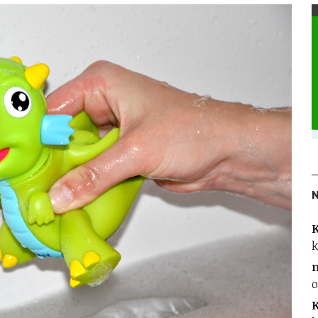
K
k
o
K