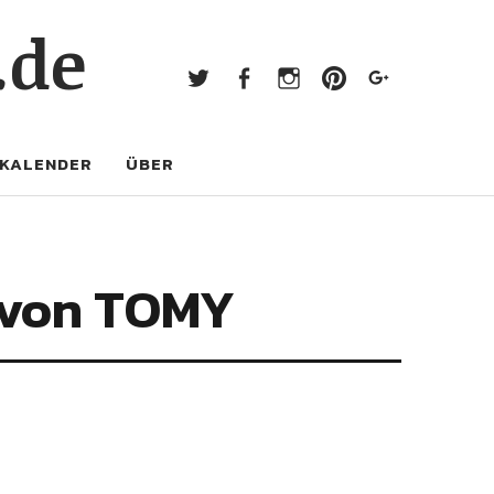
Twitter
Facebook
Instagram
Pinterest
Googl
.de
Twitter
Facebook
Instagram
Pinterest
Google+
KALENDER
ÜBER
 von TOMY