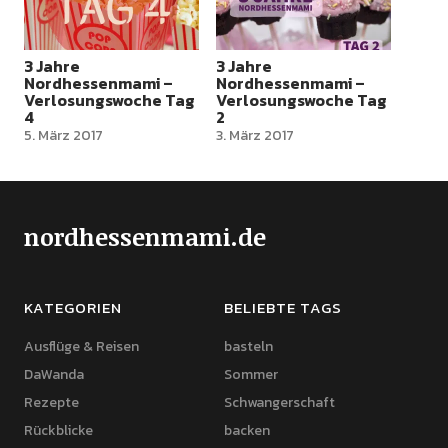
3 Jahre
3 Jahre
Nordhessenmami –
Nordhessenmami –
Verlosungswoche Tag
Verlosungswoche Tag
4
2
5. März 2017
3. März 2017
nordhessenmami.de
KATEGORIEN
BELIEBTE TAGS
Ausflüge & Reisen
basteln
DaWanda
Sommer
Rezepte
Schwangerschaft
Rückblicke
backen