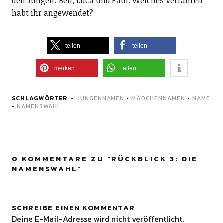
den Jungen: Ben, Luca und Paul. Welches Verfahren
habt ihr angewendet?
teilen
teilen
merken
teilen
SCHLAGWÖRTER
JUNGENNAMEN
•
MÄDCHENNAMEN
•
NAME
•
NAMENSWAHL
0 KOMMENTARE ZU “
RÜCKBLICK 3: DIE
NAMENSWAHL
”
SCHREIBE EINEN KOMMENTAR
Deine E-Mail-Adresse wird nicht veröffentlicht.