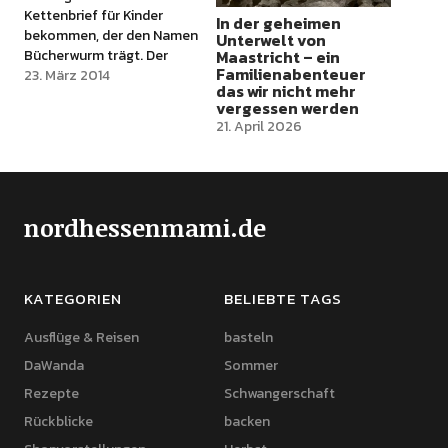
Kettenbrief für Kinder
In der geheimen
bekommen, der den Namen
Unterwelt von
Bücherwurm trägt. Der
Maastricht – ein
Familienabenteuer
Bücherwurm ist für Kinder
23. März 2014
das wir nicht mehr
im Alter zwischen 0 und 6
vergessen werden
Jahren gedacht und wurde
21. April 2026
von Erzieherinnen ins
Leben gerufen, um die
Liebe zu Büchern zu
wecken und Kontakte zu
fördern. Das "Spiel"…
nordhessenmami.de
KATEGORIEN
BELIEBTE TAGS
Ausflüge & Reisen
basteln
DaWanda
Sommer
Rezepte
Schwangerschaft
Rückblicke
backen