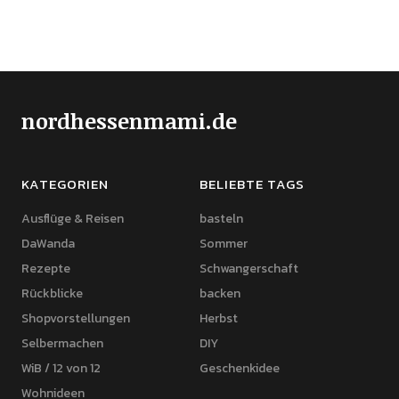
nordhessenmami.de
KATEGORIEN
BELIEBTE TAGS
Ausflüge & Reisen
basteln
DaWanda
Sommer
Rezepte
Schwangerschaft
Rückblicke
backen
Shopvorstellungen
Herbst
Selbermachen
DIY
WiB / 12 von 12
Geschenkidee
Wohnideen