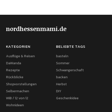
nordhessenmami.de
KATEGORIEN
BELIEBTE TAGS
Ausflüge & Reisen
basteln
DaWanda
Sommer
Rezepte
Schwangerschaft
Rückblicke
backen
Shopvorstellungen
Herbst
Selbermachen
DIY
WiB / 12 von 12
Geschenkidee
Wohnideen