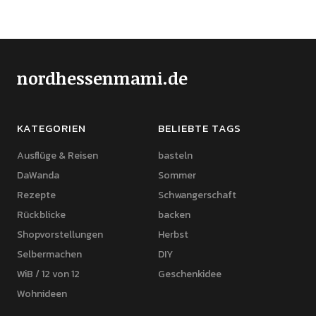
nordhessenmami.de
KATEGORIEN
BELIEBTE TAGS
Ausflüge & Reisen
basteln
DaWanda
Sommer
Rezepte
Schwangerschaft
Rückblicke
backen
Shopvorstellungen
Herbst
Selbermachen
DIY
WiB / 12 von 12
Geschenkidee
Wohnideen