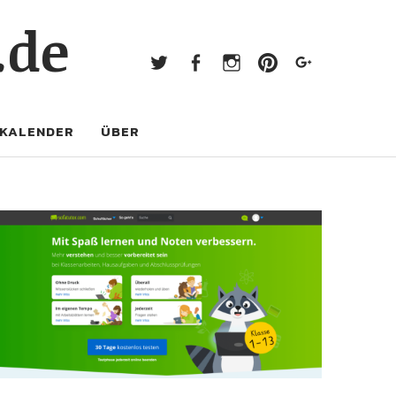
Twitter
Facebook
Instagram
Pinterest
Googl
.de
Twitter
Facebook
Instagram
Pinterest
Google+
KALENDER
ÜBER