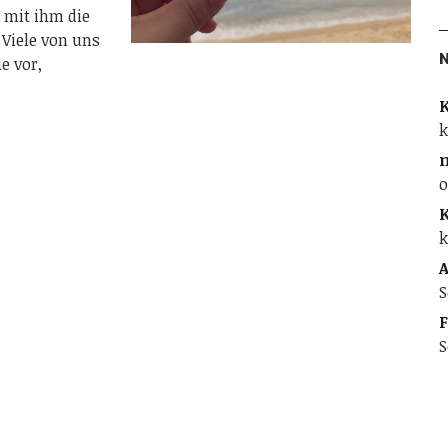
 mit ihm die
 Viele von uns
e vor,
K
k
o
K
k
A
S
F
S