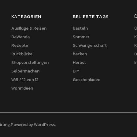
KATEGORIEN
BELIEBTE TAGS
Ausflüge & Reisen
basteln
Ü
DaWanda
Sommer
K
Rezepte
Schwangerschaft
K
Rückblicke
backen
D
Shopvorstellungen
Herbst
I
Selbermachen
DIY
WiB / 12 von 12
Geschenkidee
Wohnideen
ärung
Powered by
WordPress