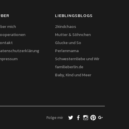
ÜBER
LIEBLINGSBLOGS
ber mich
2kindchaos
ooperationen
Mutter & Söhnchen
ontakt
Glucke und So
atenschutzerklärung
Perlenmama
mpressum
Schwesternliebe und Wir
familieberlin.de
Baby, Kind und Meer
Folge mir
Twitter
Facebook
Instagram
Pinterest
Google+